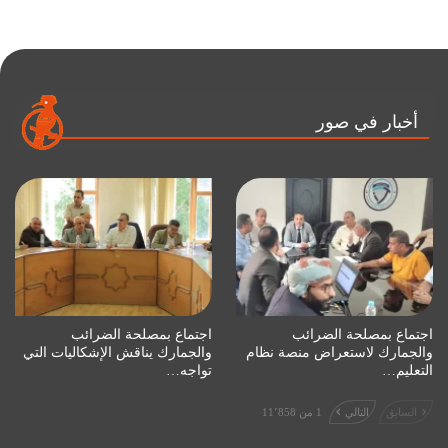
أخبار في صور
اجتماع بمصلحة الضرائب
اجتماع بمصلحة الضرائب
والجمارك لاستعراض منصة نظام
والجمارك يناقش الإشكاليات التي
التعليم…
تواجه…
السابق
التالي
1 من 11٬858