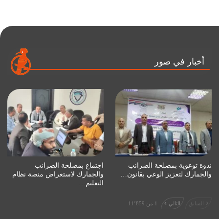
أخبار في صور
ندوة توعوية بمصلحة الضرائب
اجتماع بمصلحة الضرائب
والجمارك لتعزيز الوعي بقانون…
والجمارك لاستعراض منصة نظام
التعليم…
السابق
التالي
1 من 11٬859