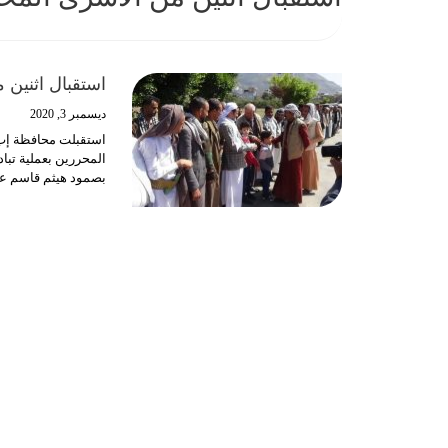
استقبال اثنين
ديسمبر 3, 2020
استقبلت محافظة إب 
المحررين بعملية تبا
بصمود هيثم قاسم عل