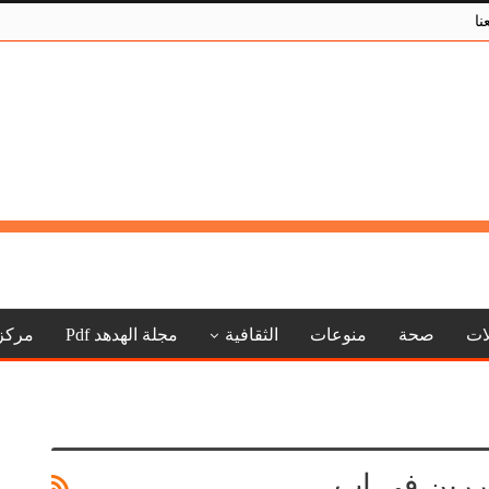
نا
لات
صحة
منوعات
الثقافية
مجلة الهدهد Pdf
مركز
حررين في إب