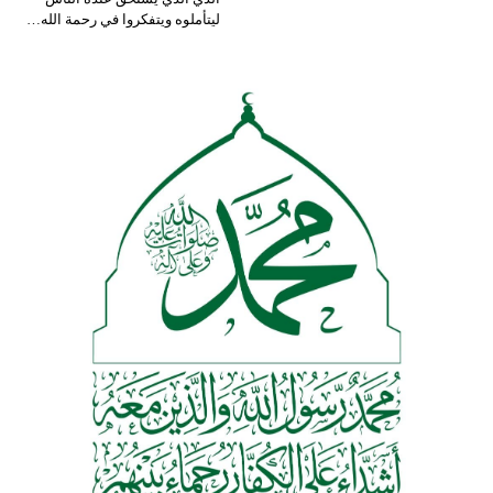
ليتأملوه ويتفكروا في رحمة الله…