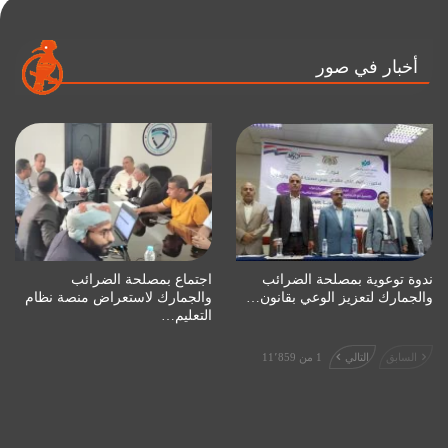
أخبار في صور
ندوة توعوية بمصلحة الضرائب
اجتماع بمصلحة الضرائب
والجمارك لتعزيز الوعي بقانون…
والجمارك لاستعراض منصة نظام
التعليم…
السابق
التالي
1 من 11٬859