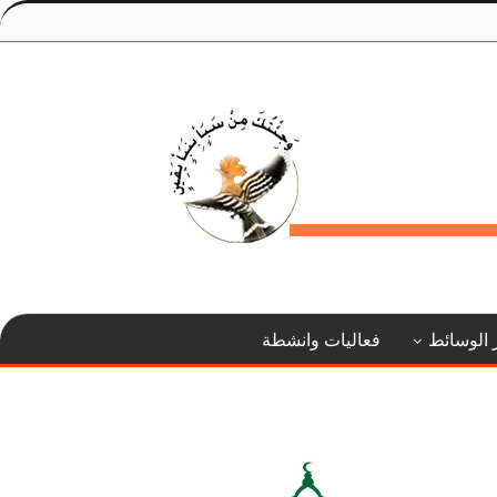
 الوسائط
فعاليات وانشطة