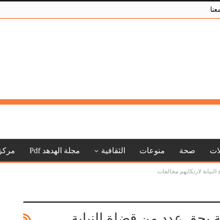
عنا
لات
صحة
منوعات
الثقافية
مجلة الهدهد Pdf
مركز
النيابة لارتكابهم مخالفات
ة بحق عدد من قضاة النيابة