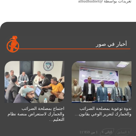
تغريدات بواسطة @alhudhudnet
أخبار في صور
ندوة توعوية بمصلحة الضرائب
اجتماع بمصلحة الضرائب
والجمارك لتعزيز الوعي بقانون…
والجمارك لاستعراض منصة نظام
التعليم…
السابق
التالي
1 من 11٬859