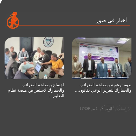
أخبار في صور
ندوة توعوية بمصلحة الضرائب
اجتماع بمصلحة الضرائب
والجمارك لتعزيز الوعي بقانون…
والجمارك لاستعراض منصة نظام
التعليم…
السابق
التالي
1 من 11٬859