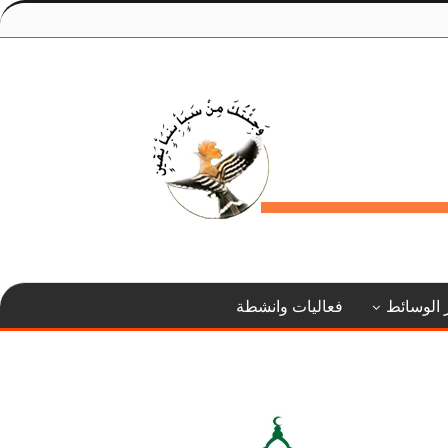
 الوسائط
فعاليات وانشطة