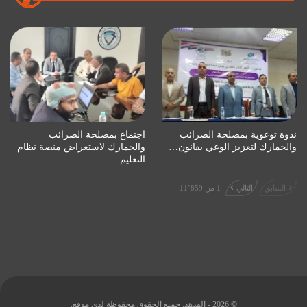
ندوة توعوية بمصلحة الضرائب
اجتماع بمصلحة الضرائب
والجمارك لتعزيز الوعي بقانون…
والجمارك لاستعراض منصة نظام
التعليم…
السابق
التالي
1 من 11٬859
© 2026 - الهدهد. جميع الحقوق محفوظة لدى موقع.