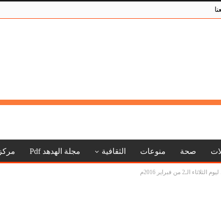
نا
لات
صحة
منوعات
الثقافية
مجلة الهدهد Pdf
مركز
لـ2 من فبراير 2016م