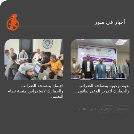
أخبار في صور
ندوة توعوية بمصلحة الضرائب
اجتماع بمصلحة الضرائب
والجمارك لتعزيز الوعي بقانون…
والجمارك لاستعراض منصة نظام
التعليم…
السابق
التالي
1 من 11٬859