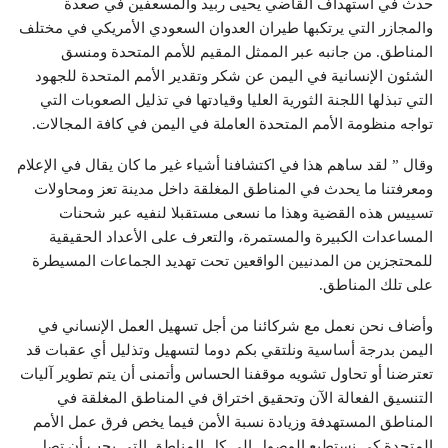
حدث في استهداف القاضي يحيى ربيد والمسعفين في صعدة
والمجازر التي يرتكبها طيران العدوان السعودي الأمريكي في مختلف
المناطق. من جانبه عبر الممثل المقيم للأمم المتحدة ومنسق
الشئون الإنسانية في اليمن عن شكر وتقدير الأمم المتحدة للجهود
التي تبذلها اللجنة الثورية العليا وقيادتها في تذليل الصعوبات التي
تواجه منظومة الأمم المتحدة العاملة في اليمن في كافة المجالات.
وقال ” لقد ساهم هذا في اكتشافنا أشياء غير ما كان يقال في الإعلام
ومعرفتنا ما يحدث في المناطق المغلقة داخل مدينة تعز ومحاولات
تسييس هذه القضية وهذا ما نسعى مستقبلا لنفيه عبر شحنات
المساعدات الكبيرة والمستمرة، والتعرف على الأعداد الحقيقية
للمحتجزين من المدنيين الواقعين تحت تهديد الجماعات المسيطرة
على تلك المناطق.
وأضاف نحن نعمل مع شركائنا من أجل تسهيل العمل الإنساني في
اليمن بدرجة أساسية ونلتقي بكم دوما لتسهيل وتذليل أي عقبات قد
تعترضنا أو تحاول تشويه موقفنا الحساس وأتمنى أن يتم تطوير آليات
التنسيق الفعالة الآن وتحقيق اختراق في المناطق المغلقة في
المناطق المستهدفة وزيادة نسبة الأمن فيما يخص فرق عمل الأمم
المتحدة كي نستطيع الوصول إلى كل المناطق التي يجب أن تصل