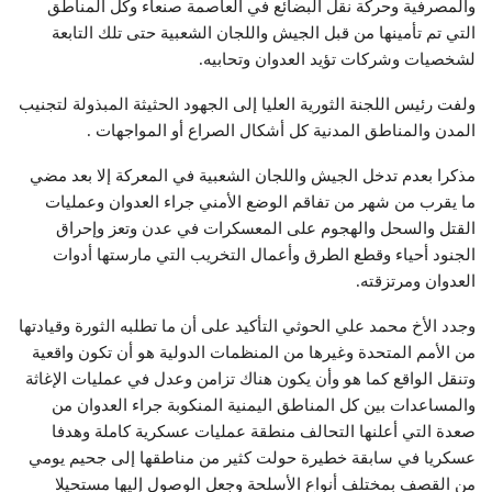
والمصرفية وحركة نقل البضائع في العاصمة صنعاء وكل المناطق
التي تم تأمينها من قبل الجيش واللجان الشعبية حتى تلك التابعة
لشخصيات وشركات تؤيد العدوان وتحابيه.
ولفت رئيس اللجنة الثورية العليا إلى الجهود الحثيثة المبذولة لتجنيب
المدن والمناطق المدنية كل أشكال الصراع أو المواجهات .
مذكرا بعدم تدخل الجيش واللجان الشعبية في المعركة إلا بعد مضي
ما يقرب من شهر من تفاقم الوضع الأمني جراء العدوان وعمليات
القتل والسحل والهجوم على المعسكرات في عدن وتعز وإحراق
الجنود أحياء وقطع الطرق وأعمال التخريب التي مارستها أدوات
العدوان ومرتزقته.
وجدد الأخ محمد علي الحوثي التأكيد على أن ما تطلبه الثورة وقيادتها
من الأمم المتحدة وغيرها من المنظمات الدولية هو أن تكون واقعية
وتنقل الواقع كما هو وأن يكون هناك تزامن وعدل في عمليات الإغاثة
والمساعدات بين كل المناطق اليمنية المنكوبة جراء العدوان من
صعدة التي أعلنها التحالف منطقة عمليات عسكرية كاملة وهدفا
عسكريا في سابقة خطيرة حولت كثير من مناطقها إلى جحيم يومي
من القصف بمختلف أنواع الأسلحة وجعل الوصول إليها مستحيلا