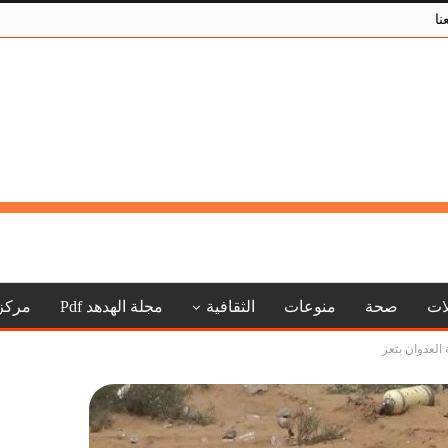
نا
لات
صحة
منوعات
الثقافية
مجلة الهدهد Pdf
مركز
العدوان بتعز