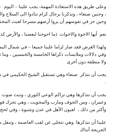
وعلى طريق هذه الاستعادة المهمة، يجب علينا – اليوم –
، وحنين صنعاء ، وتذكرنا برجال كرام تنادوا الى السلاح و
وحين حز في نفوسهم أن يروا أرضهم مسرحا لعبث المحتل 
نعم أيها الاخوة والاخوات (ما احوجنا لبعضنا ، والأرض كذ
ولهذا الغرض فقد صار لزاما علينا جميعا – في شمال اليم
وفي دلالات وملابسات ذكراها الخامسة والخمسين ، وما 
ولا منطقة دون أخرى
يجب أن نتذكر صنعاء وهي تستقبل الشيخ الحكيمي في مطلع
.
يجب أن نتذكرها وهي تراكم الوعي الثوري ، وتبث صوت ا
وعمران ، ومن الجوف ومارب والمحويت ، وهي تحرك قوافل
وأكثر من ذلك ، لعيون الأهل في عدن وشبوة ، وفي لحج 
علينا أن نتذكرها وهي تتخلى عن لقب العاصمة ، وتنقل م
الجريحة آنذاك