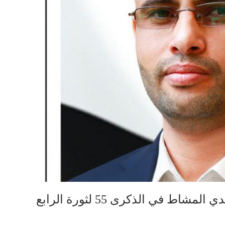
خطاب فخامة رئيس الجمهورية أ.مهدي المشاط في الذكرى 55 لثورة الرابع