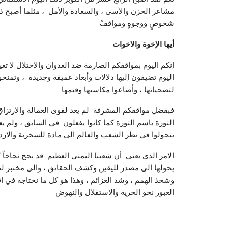
مشاعر الحزن والأسى ، والسعادة والأمل ، مثلما أصبح ذ
شخوصٍ ووجوهٍ ومواقفْ
أيها الإخوة والاخوات
إنكم اليوم بمواقفكم الصارمة ضد العدوان والاحتلال لا تع
اليوم تضيفون إليها دلالات وأبعاد عميقة وجديدة ، وتمنحون
لتضحياتها ، وأضاعوا مكاسبها وقيمها
فبفضل مواقفكم المشرفة لم يعد لقوى العمالة والارتزاق 
الثورة باسم الثورة كما كانوا يفعلون في السابق ، ولم ي
يتحولوا في نظر الشعب والعالم الى مادة للسخرية والازد
الامر الذي يعني أن شعبنا اليمني العظيم قد نجح نجاحاً 
يحولها الى مصدر لليقين وكشف الحقائق ، والى مختبر لتج
وشحذ الهمم ، وشد العزائم ، وهذا هو كل ما نحتاجه في ا
العبور نحو الحرية والاستقلال والنهوض