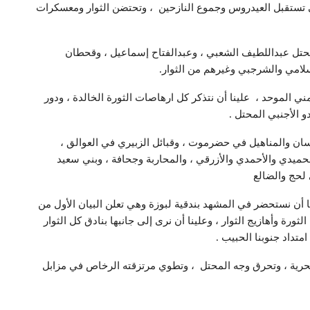
هي تستقبل العيدروس وجموع النازحين ، وتحتضن الثوار ومعسكرات
تل عبداللطيف الشعبي ، وعبدالفتاح إسماعيل ، وقحطان
لامي والشرجبي وغيرهم من الثوار.
ي الموحد ، علينا أن نتذكر كل ارهاصات الثورة الخالدة ، ودور
 الأجنبي المحتل .
يسان والمناهيل في حضرموت ، وقبائل الزبيري في العوالق ،
حميدي والأحمدي والأزرقي ، والمحاربة وجحافة ، وبني سعيد
 لحج والضالع
 أن نستحضر في المشهد بندقية لبوزة وهي تعلن البيان الأول من
ة وأهازيج الثوار ، وعلينا أن نرى إلى جانبها بنادق كل الثوار
تداد جنوبنا الحبيب .
لحرية ، وتحرق وجه المحتل ، وتطوي مرتزقته الرخاص في مزابل