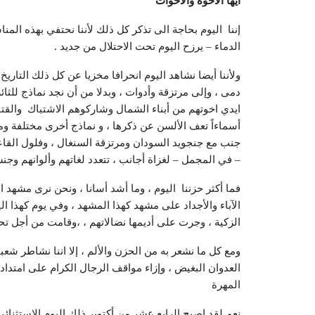
أيها الاخوة والاخوات
إننا اليوم بحاجة الى تذكر كل ذلك لأننا نحتفي بهذه المن
الدماء – يرزح اليوم تحت الاحتلال من جديد .
ولأننا أيضا نشاهد اليوم انحرافا مخزيا عن كل ذلك التاريخ
دمى ، وإلى مرتزقة وأدوات ، وبدلا من أن نجد نماذج للثائ
ايدي اخوتهم من أبناء الشمال وشاركوهم الاشتباك والقتا
أسماءاً تعف الألسن عن ذكرها ، و نماذج أخرى مختلفة ومق
جنب مع جنجويد السودان ومرتزقة السنغال ، وفلول القاع
– في المجمل – لغزاة أجانب ، تتعدد لغاتهم وألوانهم وجنس
فما أكثر حزننا اليوم ، وما أشد أسانا ، ونحن نرى مشهد ا
الآباء والأجداد على مشهد كهذا المشهد ، وفي يوم كهذا 
الزكية ، وجرت على أديمها نضالاتهم ، ،وقامت من أجل تحر
ومع كل ما نشعر به من الحزن والألم ، إلا اننا نشاطر شعب
العدوان البغيض ، وإزاء مواقف الرجال الكرام على امت
المهرة
نعم لقد اصبح الرابع عشر من أكتوبر ذلك اليوم الاستثنا