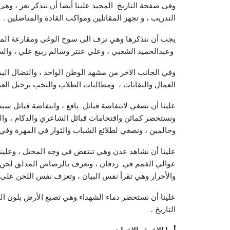
وفي صفحة التاريخ المجيد علينا أيضا أن نتذكر تعز ، و
التدريب ، و تجهز المقاتلين ومواكب القادة والمناضلين .
يجب أن نتذكرها وهي تزف الى سوح الوغى ومقارعة المح
وعبدالحميد الشعبي ، وعلي عنتر وسالم ربيع علي ، والس
وفي الجانب الاخر من مشهد الوطن الواحد ، والنضال اليمن
العمال والنقابات ، ومطالبات الطلاب والنخب برحيل العدو
علينا أن نصغي لانتفاضة قبائل يافع ، وانتفاضة قبائل س
ونستحضر كمائن واقتحامات قبائل الشاعري والدكام ، وال
وحالمين ، ونصغي لطلائع الشباب والثوار في المهرة وفي
علينا أن نشاهد عدن وهي تنتفض في وجه المحتل ، وعلينا
عوالي القمم في ردفان ، وتعزف بالرصاص المذلق لحن الثور
والأحرار وهي تقرأ نفس البيان ، وتعزف نفس اللحن على ام
علينا أن نستحضر دماء الشهداء وهي تصبغ الأرض بلون ا
التاريخ .