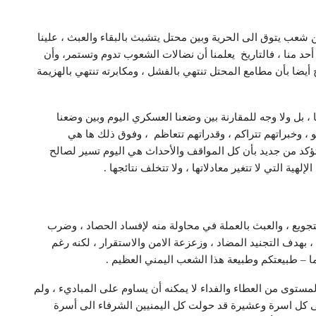
شعب يتوق الى الحرية وبين محتل يتشبث بالبقاء والعبث ، علينا
حد منا ، فالتاريخ يعلمنا أن نضالات الشعوب تدوم وتستمر، وأن
يخ أيضا بأن مطامع المحتل تنتهي بالفشل ، ومكابرته تنتهي بالهزيمة
 ، بل ولا وجه للمقارنة بين وضعنا العسكري اليوم وبين وضعنا
و ، وخبراتهم تتراكم ، وقدراتهم تتعاظم ، وفوق ذلك ها هي
لتؤكد من جديد بأن كل المواقف والأحداث هي اليوم تسير لصالح
ة التي لا تتغير معادلاتها ، ولا تتخلف نتائجها .
لتجويع ، والعبث بالعملة في محاولة منه لإفساد الحصاد ، وضرب
 ، بهدف التجنيد المضاد ، وزعزعة الامن والاستقرار ، لكنه رغم
ما – طبيعتكم وطبيعة هذا الشعب اليمني العظيم .
مستوى من العطاء والفداء لا يمكنه أن يساوم على المباديء ، ولم
لى كل اسرة وعشيرة قد حولت كل اليمنيين الشرفاء الى أسرة