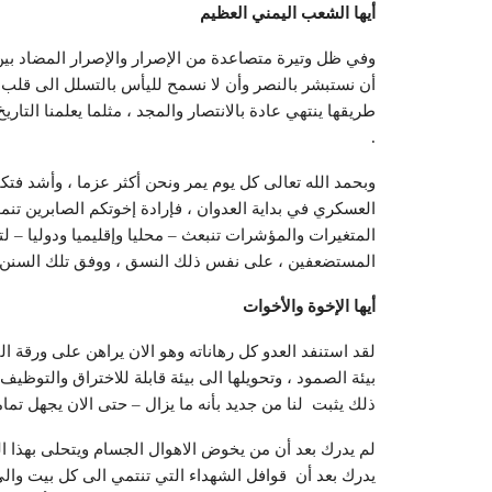
أيها الشعب اليمني العظيم
وفي ظل وتيرة متصاعدة من الإصرار والإصرار المضاد بين 
أن نستبشر بالنصر وأن لا نسمح لليأس بالتسلل الى قلب أ
طريقها ينتهي عادة بالانتصار والمجد ، مثلما يعلمنا التار
.
وبحمد الله تعالى كل يوم يمر ونحن أكثر عزما ، وأشد فتكا
العسكري في بداية العدوان ، فإرادة إخوتكم الصابرين تنم
المتغيرات والمؤشرات تنبعث – محليا وإقليميا ودوليا – 
المستضعفين ، على نفس ذلك النسق ، ووفق تلك السنن الإلهي
أيها الإخوة والأخوات
لقد استنفد العدو كل رهاناته وهو الان يراهن على ورقة ا
بيئة الصمود ، وتحويلها الى بيئة قابلة للاختراق والتوظيف
ذلك يثبت لنا من جديد بأنه ما يزال – حتى الان يجهل تما
لم يدرك بعد أن من يخوض الاهوال الجسام ويتحلى بهذا ال
يدرك بعد أن قوافل الشهداء التي تنتمي الى كل بيت وا