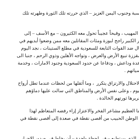
اسبة وجنوب اليمن العزيز – الذي حررته تلك الثورة وطهرته تلك
 المهيب ، وقبحاً عجيباً تحول معه الكثيرون – مع الأسف – إلى
ر الكبير راجح لبوزة ومئات المقاتلين معه ممن وضعوا أيديهم في
ل ضد القوات التابعة للسعودية في مطلع الستينات ، نجد اليوم
ززة تبيع الأرض والعرض ، وتواجه الأهلين وذوي الرحم ، جنبا الى
دة وداعش ، ودفاعا عن حدود السعودية وجنود الامارات ، وخدمة
ياتهم .
لاحتلال والارتزاق يتكرر ، وما أثقلها من لحظات عندما تطل أرواح
اليوم ، وعلى نفس الأرض والمناطق التي سالت عليها دماؤهم
يرها ثورتهم الخالدة .
نا العظيم مشاعر الفخر والاعتزاز إزاء رفضه المتعاظم لهذا
داد الوطن الحبيب من أقصى نقطة في صعدة إلى أقصى نقطة في
ئي الذي يستطيع – في لحظة واحدة – أن يخلط في صدور الاحرار