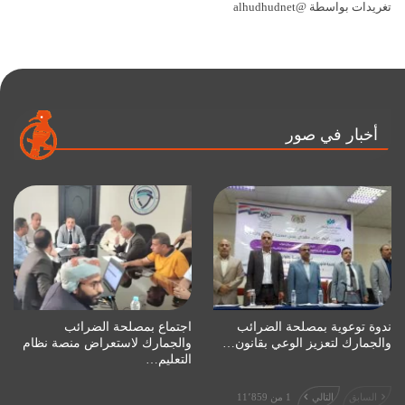
تغريدات بواسطة @alhudhudnet
أخبار في صور
ندوة توعوية بمصلحة الضرائب
اجتماع بمصلحة الضرائب
والجمارك لتعزيز الوعي بقانون…
والجمارك لاستعراض منصة نظام
التعليم…
السابق
التالي
1 من 11٬859