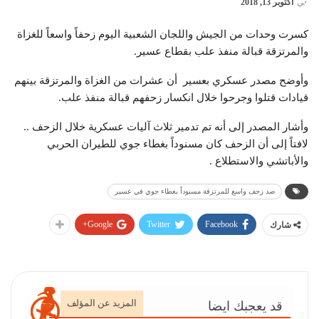
في
أكتوبر 13, 2018
كسرت وحدات من الجيش واللجان الشعبية اليوم زحفاً واسعاً للغزاة
والمرتزقة قبالة منفذ علب بقطاع عسير.
وأوضح مصدر عسكري بعسير أن عشرات من الغزاة والمرتزقة بينهم
قيادات قتلوا وجرحوا خلال انكسار زحفهم قبالة منفذ علب.
وأشار المصدر إلى أنه تم تدمير ثلاث آليات عسكرية خلال الزحف ..
لافتاً إلى أن الزحف كان مسنوداً بغطاء جوي للطيران الحربي
والأباتشي والاستطلاع .
صد زحف واسع للمرتزقة مسنوداً بغطاء جوي في عسير
Google+
Twitter
Facebook
شارك
المزيد عن المؤلف
قد يعجبك ايضا