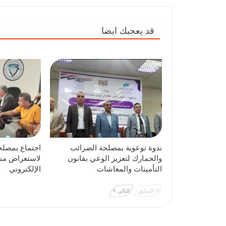
قد يعجبك ايضا
ندوة توعوية بمصلحة الضرائب
اجتماع بمصلح
والجمارك لتعزيز الوعي بقانون
لاستعراض منص
التأمينات والمعاشات
الإلكتروني
السابق
التالي