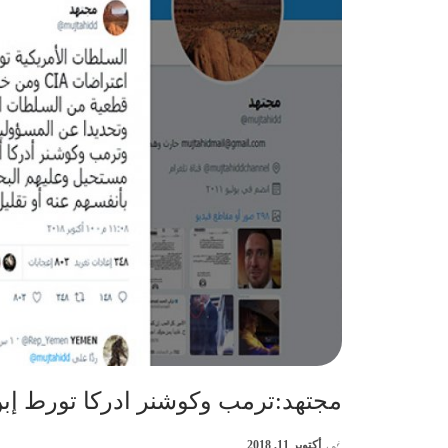
مجتهد:ترمب وكوشنر ادركا تورط إب
في
أكتوبر 11, 2018