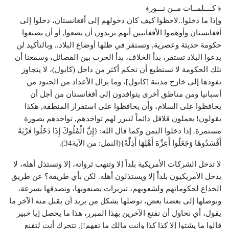
﴿ كــــلمــات مــن نـــور﴾
وإذا ما دخلوا..لاحظوا كيف كان دخولهم إلى أفغانستان، دخلوا إلى
أفغانستان وأوهموا الأفغانيين أنهم يريدون أن يضعوا, أو أن يصنعوا
حكومة حديثة وعصرية, وتستقر في ظلها أوضاع البلاد.. وبالتأكيد لن
يدعوا البلاد تستقر، بدأ الخلاف، بدأ الحرب بين الفصائل، وسمعنا أن
تلك الحكومة لا تستطيع أن تحكم أكثر من داخل (كابول)، لا يتجاوز
نفوذها إلى خارج مدينة [كابول]، وما يزال الأعداد من الجنود من
أسبانيا ومن مناطق أخرى يتوافدون إلى أفغانستان من أجل أن
يحافظوا على السلام، وأن يحافظوا على استقرار المنطقة, هكذا
يقولون! يعملون قلاقل دائماً لتبرر لهم تواجدهم, تواجدهم بصورة
مستمرة. إذا دخلوا اليمن وكما قال الله: {إِنَّ الْمُلُوكَ إِذَا دَخَلُوا قَرْيَةً
أَفْسَدُوهَا وَجَعَلُوا أَعِزَّةَ أَهْلِهَا أَذِلَّةً}(النمل: من الآية34).
لا تدخل الشركات الأمريكية بلداً إلا وتنهب ثرواته، إلا وتستذل أهله، لا
يدخل الأمريكيون بلداً إلا ويستذلون أهله. لكن بأي طريقة؟ عن طريق
الخداع لحكوماتهم ولشعوبهم، تبريرات يصنعونها، ونصدقها بسرعة،
ونوصلها إلى بعضنا بعض، نوصلها بشكل من يريد أن يقبل منه الآخر ما
يقول، أي نحاول أن نقنع الآخرين بهذا المبرر، هذا ما يحصل [يا خبير
قالوا ما يشتوا إلا كذا كذا وانت مالك ما تفهم!]. تتحرك أنت لتقنع