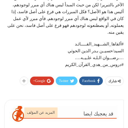
الآخر بالتبرير! لكن من حيث المبدأ ليس هناك أي مبرر لوجودهم،
أليس هذا هو الأصل؟ فكل المبررات هي فرع على أصل فاسد، إذا
كان في الواقع ليس هناك أي مبرر لوجودهم, فأي مبرر لأي عمل
يعملونه, أو يصطنعونه لوجودهم فهو فرع على أصل فاسد، نحن على
يقين منه.
#ألقاها_الشـــهيد_القـــــائـد
السيد/حسيــن بـدر الدين الحوثي
….رضـــوان الـلـه علـيــه….
#دروس_من_هدي_القرآن_الكريم
Google+
Twitter
Facebook
شارك
المزيد عن المؤلف
قد يعجبك ايضا