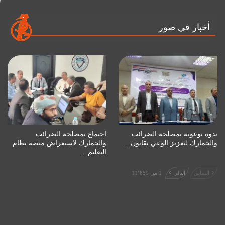
أخبار في صور
ندوة توعوية بمصلحة الضرائب
اجتماع بمصلحة الضرائب
والجمارك لتعزيز الوعي بقانون…
والجمارك لاستعراض منصة نظام
التعليم…
السابق
التالي
1 من 11٬859