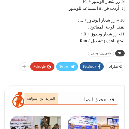
9- زر شعار الوندوز + F1 :
إذا أردت قراءة المساعد للوندوز .
10 – زر شعار الوندوز + L :
لقفل لوحة المفاتيح .
11- زر شعار ويندوز + R :
لفتح نافذة ( تشغيل ) Run .
ماهو_زر_الويندوز
Google+
Twitter
Facebook
شارك
المزيد عن المؤلف
قد يعجبك ايضا