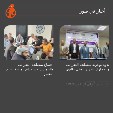
أخبار في صور
ندوة توعوية بمصلحة الضرائب
اجتماع بمصلحة الضرائب
والجمارك لتعزيز الوعي بقانون…
والجمارك لاستعراض منصة نظام
التعليم…
السابق
التالي
1 من 11٬859