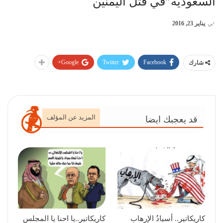
السعودية”في قتل اليمنين
في
يناير 23, 2016
Google+
Twitter
Facebook
شارك
المزيد عن المؤلف
قد يعجبك ايضا
كاريكاتير.. أسيادُ الإرهاب
كاريكاتير..يا احنا يا المجلس