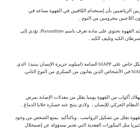
ربين الرياضيين بأن إستخدام الكافيين في القهوة يساعد في
اللاعبين محرومين من النوم .
4. القهوة تقلل من خطر الإصابة بسرطان الكبد وتليف الكبد القهوة تحتوي على مادة تعرف باسم Praxanthine. تؤدي إلى
سرطان الكبد وتليف الكبد .
5. القهوة تقلل من خطر السكري القهوة لها تأثير كابح بشكل خاص على hIAPP السامة (اميلويد جزيرة الإنسان ببتيد) الذي
هلاك أكواب من القهوة يوميا يقلل من معدلات الإصابة بمرض
ظام الحركي للإنسان ، ولاذي ينتج عنه خسارة خلايا الدماغ .
قهوة تقلل من تشكيل الرواسب . وبالتأكيد يمنع الشخص من وجود
تيريا مثل المكورات العقدية التي تعتبر مسؤولة عن إضمحلال