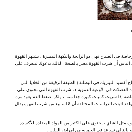
خاصة في الصباح فهي ذو الرائحة والنكهة المميزة ، تشتهر القهوة
بية الناس أن شرب القهوة مضر بالصحة . لذلك ندعوك لتتعرف على
ج أكسيد النيتريك في البطانة ( الطبقة الرقيقة من الخلايا التي
 العضلات في الأوعية الدموية ) ، شرب القهوة التي تحتوي على
اصة إذا شربت كميات كبيرة جدا منه ، ولكن ضغط الدم يعود مرة
أخرى لوضعه الطبيعي عندما تكون القهوة بدون كافيين . ولقد اثبتت الدراسات المختلفة أن 8 اسابيع من شرب القهوة يقلل
وة مثل الشاي ، يحتوى على الكثير من المواد المضادة للأكسدة
بالتالي تساعد في الحماية من امراض القلب .