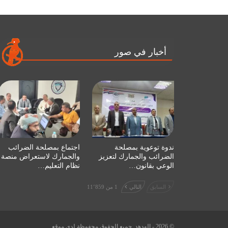
أخبار في صور
ندوة توعوية بمصلحة
اجتماع بمصلحة الضرائب
الضرائب والجمارك لتعزيز
والجمارك لاستعراض منصة
الوعي بقانون…
نظام التعليم…
السابق
التالي
1 من 11٬859
© 2026 - الهدهد. جميع الحقوق محفوظة لدى موقع.