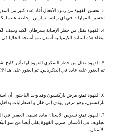
3- تحسن القهوة من ردود الأفعال أفاد عدد كبير من المد
تحسين المهارات في اي رياضة تمارس وخاصة عندما يكون 
إبطاء هذه المادة الكيميائية أسفل نمو أنسجة الخلايا في 
تم العثور عليه عادة في البنكرياس. تم العثور على هذا hIAPP في الأشخاص الذين يعانون من السكري من النوع الثاني.
6. القهوة تمنع مرض باركنسون وقد وجد الباحثون أن است
باركنسون. وهو مرض يؤدي إلى خلل و اضطرابات بداخل الن
7. القهوة تمنع تسوس الأسنان مادة تسمى العفص في ال
تجاويف في الأسنان. شرب القهوة يقلل أيضا من نمو البك
الأسنان .