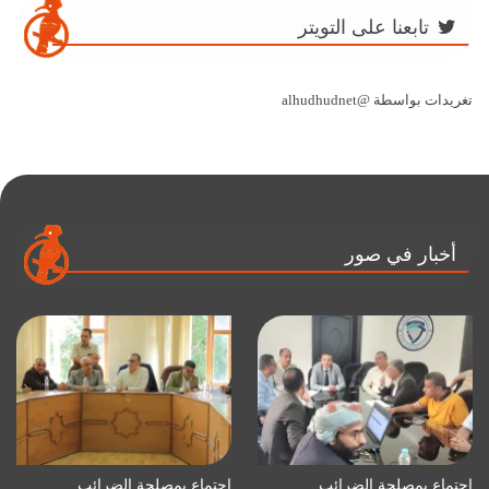
تابعنا على التويتر
تغريدات بواسطة @alhudhudnet
أخبار في صور
اجتماع بمصلحة الضرائب
اجتماع بمصلحة الضرائب