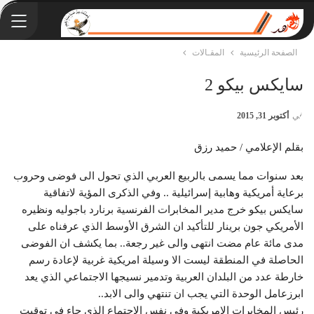
الصفحة الرئيسية
المقـالات
سايكس بيكو 2
في
أكتوبر 31, 2015
بقلم الإعلامي / حميد رزق
بعد سنوات مما يسمى بالربيع العربي الذي تحول الى فوضى وحروب
برعاية أمريكية وهابية إسرائيلية .. وفي الذكرى المؤية لاتفاقية
سايكس بيكو خرج مدير المخابرات الفرنسية برنارد باجوليه ونظيره
الأمريكي جون برينار للتأكيد ان الشرق الأوسط الذي عرفناه على
مدى مائة عام مضت انتهى والى غير رجعة.. بما يكشف ان الفوضى
الحاصلة في المنطقة ليست الا وسيلة امريكية غربية لإعادة رسم
خارطة عدد من البلدان العربية وتدمير نسيجها الاجتماعي الذي يعد
ابرزعامل الوحدة التي يجب ان تنتهي والى الاب
د..
رئيس المخابرات الامريكية وفي نفس الاجتماع الذي جاء في توقيت