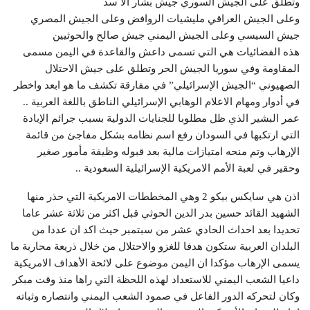
وتطلق على الجيش السوري جيش بشار الا سد
وعلى الجيش العراقي مليشيات الروافض وعلى الجيش المصري
جيش السيسي وعلى الجيش اليمني جيش صالح والحوثيين
هذه الفضائيات هي التي تسمى داعش والقاعدة في اليمن مسمى
المقاومة وفي سوريا الجيش الحر وتطلق على جيش الاحتلال
الصهيوني “الجيش الإسرائيلي” في مفارقة تكشف ما هو ابعد واخطر
في أدوار ومهام الاعلام الوهابي الإسرائيلي الناطق باللغة العربية ..
عمر البشير الذي ظل مطلوبا للجنايات الدولية بسبب جرائم الإبادة
التي ارتكبها في السودان رفع اسم نظامه بشكل مفاجئ من قائمة
الإرهاب وتم منحه امتيازات مالية بعد قبوله وظيفة مأمور صغير
وحقير في لعبة الأمم الامريكية الإسرائيلية السعودية ..
اذن هي سايكس بيكو 2 وهي المخططات الامريكية التي حذر منها
الشهيد القائد حسين بدر الدين الحوثي قبل اكثر من ثلاثة عشر عاما
تحديدا بعد احداث الحادي عشر من سبتمبر حيث اكد ان عددا من
البلدان العربية ستكون هدفا للغزو والاحتلال من خلال ذريعة محاربة ما
يسمى الإرهاب مؤكدا ان اليمن موضوع على لائحة الأهداف الامريكية
داعيا الشعب اليمني للاستعداد لهذه اللحظة التي راها منذ وقت مبكر
وكان لتحركه الدور الفاعل في صمود الشعب اليمني وانتصاره وثباته