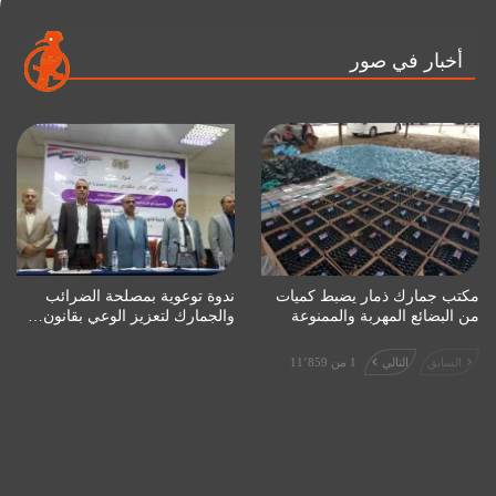
أخبار في صور
مكتب جمارك ذمار يضبط كميات
ندوة توعوية بمصلحة الضرائب
من البضائع المهربة والممنوعة
والجمارك لتعزيز الوعي بقانون…
السابق
التالي
1 من 11٬859