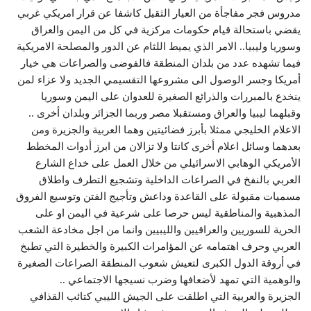
مدروس فجر مفاجأة من العيار الثقيل كاشفا عن قرار امريكي غربي
يقضي باستحالة قيام حكومات مركزية في كل من اليمن والعراق
وسوريا وليبيا.. الامر الذي يميط اللثام عن الدور والمصلحة الامريكية
فيما تشهده عدد من بلدان المنطقة فالفوضى والصراعات هي خيار
أمريكا وجسر الوصول الى مشروعها التقسيمي الجديد ولا عزاء لمن
ينخدع بالمبررات والذرائع الصغيرة للعدوان على اليمن وسوريا
وقبلهما ليبيا والعراق ومستقبلا مصر وربما الجزائر وبلدان أخرى ..
الاعلام الخليجي ممثلا بأبرز فضائيتين وهما العربية والجزيرة ومن
بعدهما وسائل اعلام أخرى كانتا ولا تزالان من ابرز أدوات المخطط
الأمريكي الوهابي الاسرائيلي من خلال العمل على خداع الشارع
العربي بالنفخ في الصراعات الداخلية وتشجيع التطرف واطلاق
مسميات مقبولة على القاعدة وداعش وتأجيج الفتن وتوسيع الفروق
المذهبية والمناطقية ليس حرصا على شرعية في اليمن او على
الحرية للسوريين والعراقيين والليبيين وانما من اجل مخادعة الشعب
العربي وحرف اهتمامه عن المؤامرات الكبيرة والخطيرة التي تطبخ
في أروقة الدول الكبرى لتعيش شعوب المنطقة الصراعات الصغيرة
والوهمية التي تمهد لأضعافها وضرب نسيجها الاجتماعي ..
الجزيرة والعربية التي اطلقت على الجيش الليبي كتائب القذافي