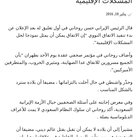
المشكلات الإقليمية
في
يناير 18, 2016
قال الرئيس الإيراني حسن روحاني في أول تعليق له بعد الإعلان عن
بدء تنفيذ الاتفاق النووي “إن الاتفاق يمكن أن يمثل نموذجا لحل
المشكلات الإقليمية”.
وأضاف روحاني في مؤتمر صحفي عقدة يوم الأحد بطهران “بأن
الجميع مسرورين للاتفاق عدا الصهاينة، ومثيري الحروب، والمتطرفين
الأميركيين”.
وحذّر واشنطن في حال أخلت بالتزاماتها ، مضيفا أن بلاده سترد
بالشكل المناسب .
وفي معرض إجابته على أسئلة الصحفيين حيال الأزمة الإيرانية
السعودية، أكد روحاني ان سلوك النظام السعودي لا يمت للأعراف
الدبلوماسية بصلة .
مشيراً إلى أن بلاده لا يمكن أن تقبل بقتل عالم ديني، مضيفا أن
السعودية هي من بدأت بالمسار الخاطئ في علاقاتها مع إيران .