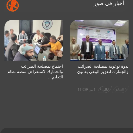
أخبار في صور
ندوة توعوية بمصلحة الضرائب
اجتماع بمصلحة الضرائب
والجمارك لتعزيز الوعي بقانون…
والجمارك لاستعراض منصة نظام
التعليم…
السابق
التالي
1 من 11٬859