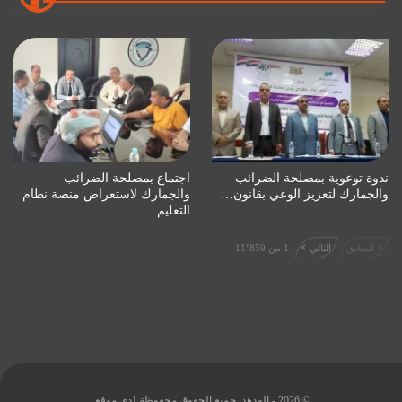
ندوة توعوية بمصلحة الضرائب
اجتماع بمصلحة الضرائب
والجمارك لتعزيز الوعي بقانون…
والجمارك لاستعراض منصة نظام
التعليم…
السابق
التالي
1 من 11٬859
© 2026 - الهدهد. جميع الحقوق محفوظة لدى موقع.