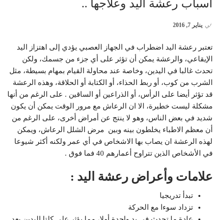
أسباب رعشة اليد وعلاجها ..
في
يناير 7, 2016
تعتبر رعشة اليد اضطراب في الجهاز العصبي يؤدي إلى اهتزاز اليد
الإيقاعي، والرعشة يمكن أن تؤثر على أي جزء من جسمك، ولكن
تحدث غالبا في اليدين، وخاصة عند محاولة القيام بمهام بسيطة، مثل
الشرب من كوب، أو ربط الحذاء، أو الكتابة أو الحلاقة، وهذه الرعشة
قد تؤثر أيضا على الرأس، أو الذراعين أو الساقين . على الرغم من أنها
مشكلة ليست خطيرة، الا ان الرعاش مع مرور الوقت يمكن أن يكون
شديد في بعض الناس، وهو لا ينتج عن أمراض أخرى، على الرغم من
أن معظم الاطباء يخلطون بينه وبين مرض الشلل الرعاش، ويمكن
لهذه الرعشة ان يصاب بها الاشخاص في أي عمر ولكنه أكثر شيوعا
في الأشخاص الذين تتراوح أعمارهم 40 فما فوق .
علامات وأعراض رعشة اليد :
تبدأ تدريجيا
تزداد سوءا مع الحركة
عادة ما تحدث في يد واحدة أولا، مما يؤثر على كلتا اليدين بعد