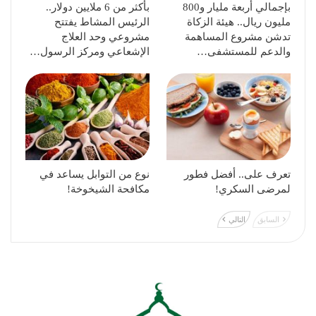
بإجمالي أربعة مليار و800
بأكثر من 6 ملايين دولار..
مليون ريال.. هيئة الزكاة
الرئيس المشاط يفتتح
تدشن مشروع المساهمة
مشروعي وحد العلاج
والدعم للمستشفى…
الإشعاعي ومركز الرسول…
تعرف على.. أفضل فطور
نوع من التوابل يساعد في
لمرضى السكري!
مكافحة الشيخوخة!
السابق
التالي