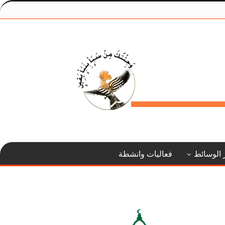
 الوسائط
فعاليات وانشطة