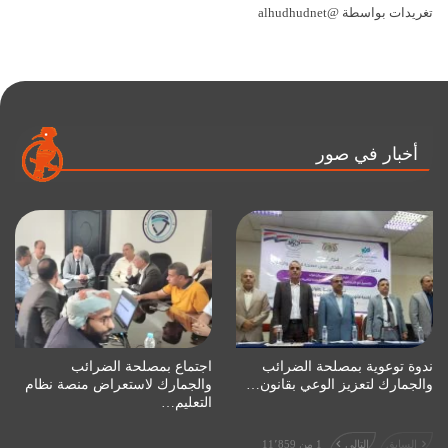
تغريدات بواسطة @alhudhudnet
أخبار في صور
ندوة توعوية بمصلحة الضرائب
اجتماع بمصلحة الضرائب
والجمارك لتعزيز الوعي بقانون…
والجمارك لاستعراض منصة نظام
التعليم…
السابق
التالي
1 من 11٬859