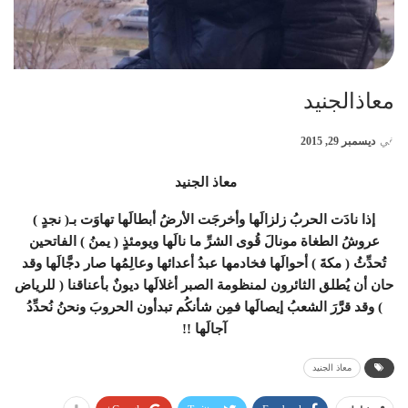
معاذالجنيد
في
ديسمبر 29, 2015
معاذ الجنيد ‏
إذا نادَت الحربُ زلزالَها وأخرجَت الأرضُ أبطالَها تهاوَت بـ( نجدٍ )
عروشُ الطغاة مونالَ قُوى الشرِّ ما نالَها ويومئذٍ ( يمنُ ) الفاتحين
تُحدِّثُ ( مكةَ ) أحوالَها فخادمها عبدُ أعدائها وعالِمُها صار دجَّالَها وقد
حان أن يُطلق الثائرون لمنظومة الصبر أغلالَها ديونٌ بأعناقنا ( للرياض
) وقد قرَّرَ الشعبُ إيصالَها فمِن شأنكُم تبدأون الحروبَ ونحنُ نُحدِّدُ
آجالَها !!
معاذ الجنيد