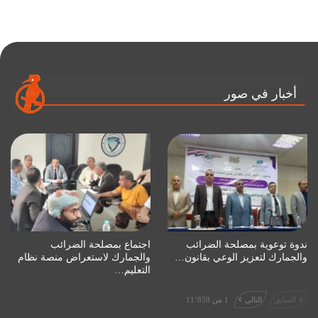
أخبار في صور
ندوة توعوية بمصلحة الضرائب
اجتماع بمصلحة الضرائب
والجمارك لتعزيز الوعي بقانون…
والجمارك لاستعراض منصة نظام
التعليم…
السابق
التالي
1 من 11٬859