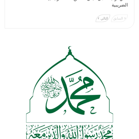
الضريبية
السابق
التالي