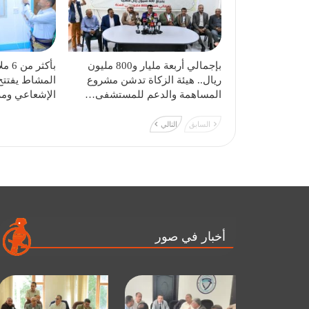
بإجمالي أربعة مليار و800 مليون
بأكثر
ريال.. هيئة الزكاة تدشن مشروع
المشاط يفتتح
المساهمة والدعم للمستشفى…
الإشعاعي وم
السابق
التالي
أخبار في صور