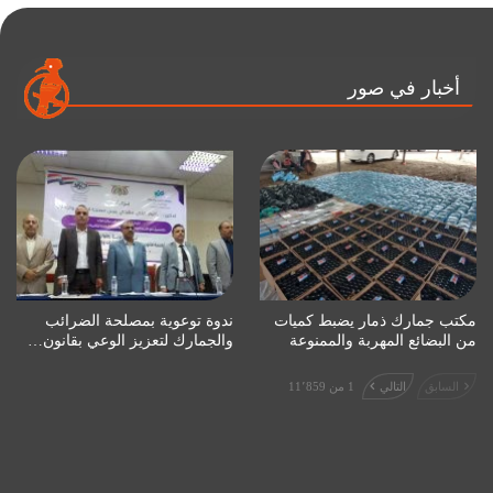
أخبار في صور
مكتب جمارك ذمار يضبط كميات
ندوة توعوية بمصلحة الضرائب
من البضائع المهربة والممنوعة
والجمارك لتعزيز الوعي بقانون…
السابق
التالي
1 من 11٬859