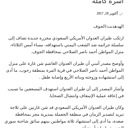
أسرة كاملة
في
أكتوبر 18, 2017
الهدهدنت/الجوف
ارتكب طيران العدوان الأمريكي السعودي مجزرة جديدة تضاف إلى
سلسلة جرائمه ضد الشعب اليمني باستهدافه، مساء أمس الثلاثاء،
منزل المواطن أحمد ناصر الصلاحي بمحافظة الجوف.
وأوضح مصدر أمني أن طيران العدوان الغاشم شن غارة على منزل
المواطن أحمد ناصر الصلاحي في قرية المرة بمنطقة رحوب، ما أدى
إلى استشهاده وزوجته وبناته الأربع وإصابة طفل .
وأشار المصدر إلى أن طيران العدوان استهدف المسعفين ما تسبب
في إعاقة عملية الإسعاف وانتشال الضحايا.
وكان طيران العدوان الأمريكي السعودي قد شن غارتين على ثلاجة
تبريد لتصدير الرمان في منطقة الجعملة بمديرية مجز بمحافظة
صعدة، ما أدى إلى استشهاد ثلاثة مواطنين بينهم سائق شاحنة سوري
الجنسية وإصابة أربعة آخرين.