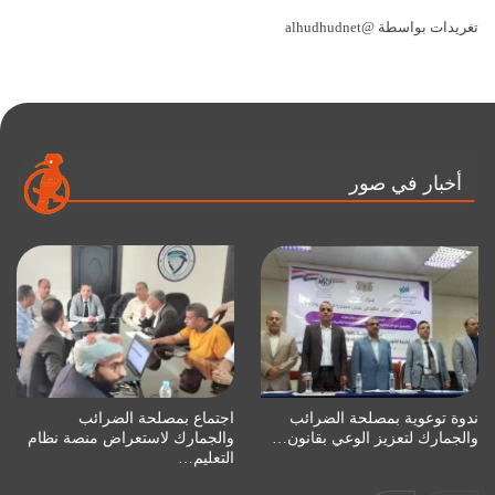
تغريدات بواسطة @alhudhudnet
أخبار في صور
ندوة توعوية بمصلحة الضرائب
اجتماع بمصلحة الضرائب
والجمارك لتعزيز الوعي بقانون…
والجمارك لاستعراض منصة نظام
التعليم…