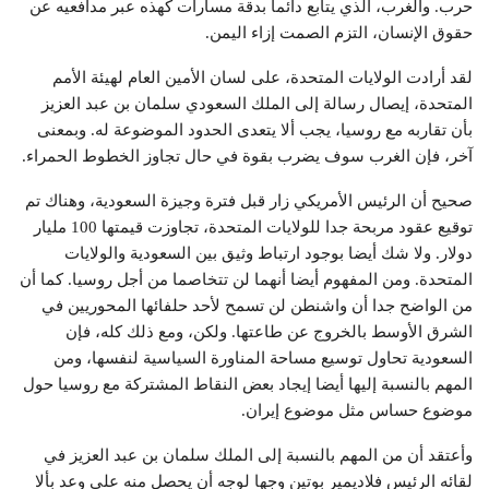
حرب. والغرب، الذي يتابع دائما بدقة مسارات كهذه عبر مدافعيه عن
حقوق الإنسان، التزم الصمت إزاء اليمن
.
لقد أرادت الولايات المتحدة، على لسان الأمين العام لهيئة الأمم
المتحدة، إيصال رسالة إلى الملك السعودي سلمان بن عبد العزيز
بأن تقاربه مع روسيا، يجب ألا يتعدى الحدود الموضوعة له. وبمعنى
آخر، فإن الغرب سوف يضرب بقوة في حال تجاوز الخطوط الحمراء
.
صحيح أن الرئيس الأمريكي زار قبل فترة وجيزة السعودية، وهناك تم
توقيع عقود مربحة جدا للولايات المتحدة، تجاوزت قيمتها 100 مليار
دولار. ولا شك أيضا بوجود ارتباط وثيق بين السعودية والولايات
المتحدة. ومن المفهوم أيضا أنهما لن تتخاصما من أجل روسيا. كما أن
من الواضح جدا أن واشنطن لن تسمح لأحد حلفائها المحوريين في
الشرق الأوسط بالخروج عن طاعتها. ولكن، ومع ذلك كله، فإن
السعودية تحاول توسيع مساحة المناورة السياسية لنفسها، ومن
المهم بالنسبة إليها أيضا إيجاد بعض النقاط المشتركة مع روسيا حول
موضوع حساس مثل موضوع إيران
.
وأعتقد أن من المهم بالنسبة إلى الملك سلمان بن عبد العزيز في
لقائه الرئيس فلاديمير بوتين وجها لوجه أن يحصل منه على وعد بألا