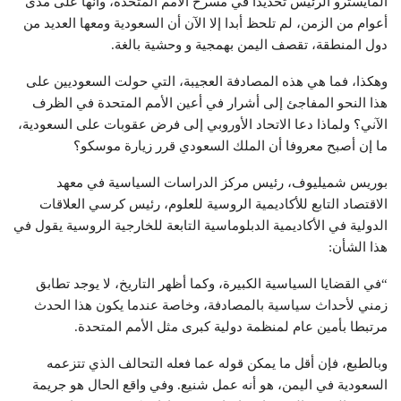
المايسترو الرئيس تحديدا في مسرح الأمم المتحدة، وأنها على مدى
أعوام من الزمن، لم تلحظ أبدا إلا الآن أن السعودية ومعها العديد من
دول المنطقة، تقصف اليمن بهمجية و وحشية بالغة
.
وهكذا، فما هي هذه المصادفة العجيبة، التي حولت السعوديين على
هذا النحو المفاجئ إلى أشرار في أعين الأمم المتحدة في الظرف
الآني؟ ولماذا دعا الاتحاد الأوروبي إلى فرض عقوبات على السعودية،
ما إن أصبح معروفا أن الملك السعودي قرر زيارة موسكو؟
بوريس شميليوف، رئيس مركز الدراسات السياسية في معهد
الاقتصاد التابع للأكاديمية الروسية للعلوم، رئيس كرسي العلاقات
الدولية في الأكاديمية الدبلوماسية التابعة للخارجية الروسية يقول في
هذا الشأن
:
“
في القضايا السياسية الكبيرة، وكما أظهر التاريخ، لا يوجد تطابق
زمني لأحداث سياسية بالمصادفة، وخاصة عندما يكون هذا الحدث
مرتبطا بأمين عام لمنظمة دولية كبرى مثل الأمم المتحدة
.
وبالطبع، فإن أقل ما يمكن قوله عما فعله التحالف الذي تتزعمه
السعودية في اليمن، هو أنه عمل شنيع. وفي واقع الحال هو جريمة