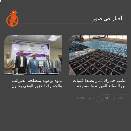
أخبار في صور
مكتب جمارك ذمار يضبط كميات
ندوة توعوية بمصلحة الضرائب
من البضائع المهربة والممنوعة
والجمارك لتعزيز الوعي بقانون…
السابق
التالي
1 من 11٬859