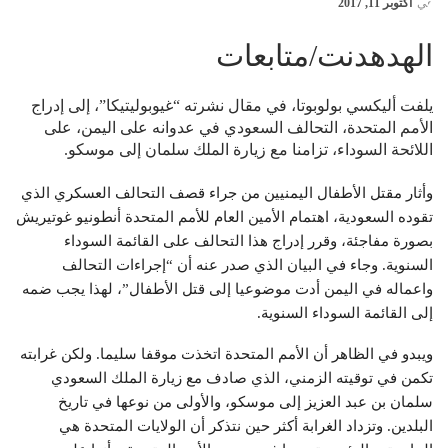
في
أكتوبر 11, 2017
الهدهدنت/متابعات
يلفت أليكسي بولوبوتا، في مقال نشرته “غيوبوليتيكا”، إلى إدراج
الأمم المتحدة، التحالف السعودي في عدوانه على اليمن، على
اللائحة السوداء، تزامنا مع زيارة الملك سلمان إلى موسكو.
وأثار مقتل الأطفال اليمنيين من جراء قصف التحالف العسكري الذي
تقوده السعودية، اهتمام الأمين العام للأمم المتحدة أنطونيو غوتيريش
بصورة مفاجئة، وقرر إدراج هذا التحالف على القائمة السوداء
السنوية. وجاء في البيان الذي صدر عنه أن “إجراءات التحالف
واعماله في اليمن أدت موضوعيا إلى قتل الأطفال”، لهذا يجب ضمه
إلى القائمة السوداء السنوية
.
ويبدو في الظاهر أن الأمم المتحدة اتخذت موقفا سليما. ولكن غرابته
تكمن في توقيته الزمني، الذي صادف مع زيارة الملك السعودي
سلمان بن عبد العزيز إلى موسكو، والأولى من نوعها في تاريخ
البلدين. وتزداد الغرابة أكثر حين نتذكر أن الولايات المتحدة هي