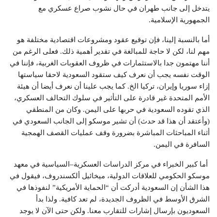
يتدخل إلى جانب طهران في حال نشوب صراع عسكري مع
الجمهورية الإسلامية
.
أما بالنسبة إلينا، فإن توقيع عقود ومشروعات اقتصادية مختلفة هو
مهم لنا، لكن لا حاجة للمبالغة في تقدير أهمية ذلك. فعلى الرغم من
أننا مهتمون جدا بالاستثمارات في ظروف العقوبات الغربية، فإننا في
الوقت نفسه يجب أن نعرف كيف ستقود السعودية لاحقا سياستها
إزاء سوريا وإيران، تركيا الخ. كما يجب علينا أن نعرف أيضا أن هيئة
الأمم المتحدة غير قادرة على التأثير في سلوك التحالف العسكري،
الذي تقوده السعودية في حربها على اليمن. وكان من المنطقي
(وأعتقد أن هذا قد حدث) أن تشير موسكو إلى الجانب السعودي في
أثناء المباحثات المباشرة بضرورة وقف عمليات القصف الهمجية
السافرة في اليمن
.
أما كبير الخبراء في مركز الدراسات العسكرية–السياسية في معهد
موسكو الحكومي للعلاقات الدولية، ميخائيل ألكسندروف، فيقول في
هذا الشأن إن السعودية أدركت أن “الحماية الأمريكية” لنفوذها في
الشرق الأوسط في الظروف الجديدة، لم تعد كافية. ولذا بدأ
السعوديون بإرسال إشارات للتقارب معنا. ولكن حتى الآن لا يوجد