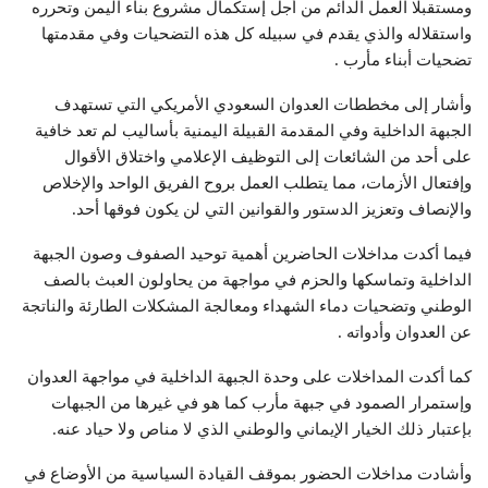
ومستقبلا العمل الدائم من أجل إستكمال مشروع بناء اليمن وتحرره
واستقلاله والذي يقدم في سبيله كل هذه التضحيات وفي مقدمتها
تضحيات أبناء مأرب .
وأشار إلى مخططات العدوان السعودي الأمريكي التي تستهدف
الجبهة الداخلية وفي المقدمة القبيلة اليمنية بأساليب لم تعد خافية
على أحد من الشائعات إلى التوظيف الإعلامي واختلاق الأقوال
وإفتعال الأزمات، مما يتطلب العمل بروح الفريق الواحد والإخلاص
والإنصاف وتعزيز الدستور والقوانين التي لن يكون فوقها أحد.
فيما أكدت مداخلات الحاضرين أهمية توحيد الصفوف وصون الجبهة
الداخلية وتماسكها والحزم في مواجهة من يحاولون العبث بالصف
الوطني وتضحيات دماء الشهداء ومعالجة المشكلات الطارئة والناتجة
عن العدوان وأدواته .
كما أكدت المداخلات على وحدة الجبهة الداخلية في مواجهة العدوان
وإستمرار الصمود في جبهة مأرب كما هو في غيرها من الجبهات
بإعتبار ذلك الخيار الإيماني والوطني الذي لا مناص ولا حياد عنه.
وأشادت مداخلات الحضور بموقف القيادة السياسية من الأوضاع في