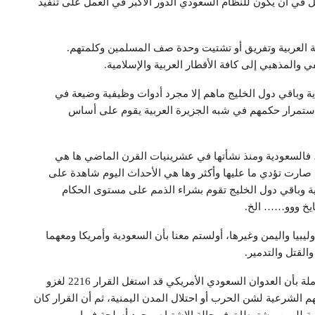
 في أن يكون للنظام السعودي الدور الأكبر في العمل على تنفيذ
أمة العربية وتفريق أو تشتيت وحدة صف المسلمين وكلمتهم.
ي والمذهبي إلى كافة الأقطار العربية والإسلامية.
دية وباقي دول الخليج ماهم إلا مجرد أدوات وظيفية وضيعة في
 واستمرار حكمهم في شبه الجزيرة العربية يقوم على أساس
 فالسعودية ومنذ نشأتها في عشرينيات القرن الماضي ها هي
ل صارت تؤدي ما عليها وأكثر وها هي الأحداث اليوم شاهدة على
ة وباقي دول الخليج تقوم بشراء الذمم على مستوى الحكام
ايخ ووو…… الخ.
يبيا واليمن وغيرها، أولستم معنا بأن السعودية وأمريكا ومعهما
لقتل والتدمير.
إننا نتساءل اليوم: هل الأمم المتحدة على علم أو دراية كاملة بأن العدوان السعودي الأمريكي قد استغل القرار 2216 لغزو
هم الشرعية لشن الحرب أو احتلال المدن اليمنية، ثم أن القرار كان