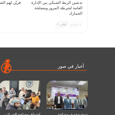
تدشين الربط الشبكي بين الإدارة
فزيّن لهم الش
العامة لشرطة المرور ومصلحة
الجمارك
السابق
التالي
أخبار في صور
ندوة توعوية بمصلحة
اجتماع بمصلحة الضرائب