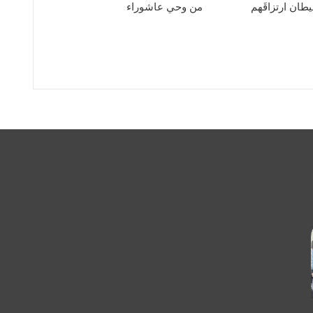
يطان ارتزاقَهم
من وحي عاشوراء