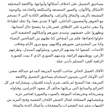
مساحيق التجميل على اختلاف أشكالها وأنواعها، والأقنعة المختلفة
الأشكال والألوان، والصور المتصنعة والمتكلفة والخادعة، والوجوه
المشبعة بالزيف والنفاق والتزلف، والمظاهر الكاذبة التي لا تنسجم
مع الجوهر والمضمون الداخلي، كلها لا تجدي نفعا، ولا تخلد انطباعا،
ولا تبقى حاضرة على الإطلاق، فسرعان ما ينفضح حال أصحابها،
ويظهروا على حقيقتهم، وتتبدى صورهم وأشكالهم الحقيقية التي
حاولوا إخفاءها، فكم من أشخاص كنا نظنهم من الصالحين النجباء
وكنا من المخدوعين بصورهم وكلامهم، ومع مرور الأيام وتعاقب
الأحداث، كشفوا لنا معدنهم الرخيص، وسلوكهم المبتذل، وطرحهم
الأرعن، ووطنيتهم الزائفة، وتدينهم الصوري الذي لا يمت للصورة
الزاهية للفرد المسلم بأدنى صلة.
الأفاك العميل الخائن صاحب اللحية المزيفة المدعو عبدالله صعتر،
أحد الأوغاد الذين يجيدون استخدام مساحيق التجميل والأقنعة
المزيفة، هذا المسخ لم يكتف بجرم تأييده للعدوان، ومشاركته في كل
الجرائم والمذابح التي يرتكبها تحالف آل سعود الإجرامي، وفتاواه
وتصريحاته وتحريضاته الموثقة بالصوت والصورة لعناصر حزبه
ومليشياتهم المسلحة لقتال الجيش اللجان الشعبية وفتح المزيد من
الجبهات وشرعنة التفجيرات والمفخخات وأعمال الذبح والسلخ