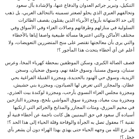
التنكيل، وتبرير جرائم العدوان والدفاع عنها، والإشادة بآل سعود
وتحالفهم العبري الذي يحلو لصعتر تسميته بالتحالف العربي، بل ذهب
إلى حد الاستهانة بأرواح الأبرياء الذين يقتلون بقصف الطائرات
السلولية في منازلهم وطرقاتهم وصالات العزاء وفي الأسواق وفي
مختلف الأماكن والتي اعتبرها مسألة طبيعية واصفا إياها بالأخطاء
والتي يرى بأن معالجتها تقتصر على منح المتضررين التعويضات، ولا
أعلم عن أي أخطاء يتحدث هذا المأجور ؟!
قصف الصالة الكبرى، وسكن الموظفين بمحطة كهرباء المخا، وعرس
سنبان، وسوق مستبأ، وسوق حلقة نهم، وسوق ضحيان، وسجن
الزيدية، وسوق حي الهنود بالحديدة، ومجزرة القنبلة الفراغية بحي
عطان، والمجازر التي تعرض لها الصيادون، ومجزرة بني حشيش،
ومجزرة مجلس العزاء النسوي بأرحب، ومجزرة لوكندة بيت العذري،
ومجزرة بيت معياد، ومجزرة سوق المواشي بلحج، ومجزرة النازحين
في مخيم المزرق، ومئات المجازر والمذابح والجرائم التي ارتكبها
أسياده آل سعود في حق اليمنيين هل كانت ناجمة عن أخطاء فنية أو
تقنية ؟! معقول تصل به الجرأة والوقاحة وقلة الحياء إلى هذا الحد ؟!
هل نزع الله من وجهه الحياء حتى يهذي بهذا الهراء دون أن يشعر بأي
خجل ؟!