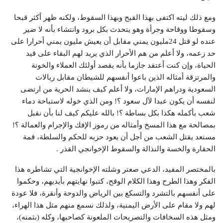
ومع ذلك ليته اكتفى بهذا القبح وبهذا السقوط، ولكنه ظهر أكثر قبحا
وسقوطا ووقاحة وجرأة وهو يتحدث بكل برود وانتشاء بأنه لا ضير
عنده لو قتل 24مليون يمني مقابل أن يعيش مليون يمني أحرارا على
حد زعمه، ولا أعلم من هم الأحرار الذي يريد لهم البقاء على قيد
الحياة، وإن كنت أعتقد جازما بأنه يقصد أولئك العملاء والخونة
والمرتزقة أمثاله الذين باعوا أنفسهم للشيطان مقابل ريالات
السعودية ودراهم الإمارات، ولا أعلم كيف ينشد الحرية من ارتضى
لنفسه أن يكون عبدا لآل سعود ؟! ومن الذي خوله لاستباحة دماء
شعب بأكمله هكذا بكل بساطة ؟! بالله عليكم كيف لنا بأن نقبل
بمصالحة مع هذا المسخ وأمثاله من رموز الإفك والإجرام والعمالة ؟!
مستعد يقتل الشعب من أجل أن يعود حزبه للحكم والسلطة، قمة
الحقارة والخسة والنذالة والسقوط الإخوانجي القذر .
بالمختصر المفيد، الدعي صعتر وشلته الإخوانجية التي تشاطره هذا
الفكر وهذا الطرح وهذا الكلام الوقح، كتبوا نهايتهم بأيديهم، وحكموا
على أنفسهم بالتشرد والتسكع بين الرياض والدوحة وأنقرة، فلا عودة
لهم ولا مقام على الأرض اليمنية، ولذلك نسمع منهم مثل هذا الهراء،
ومثل هذه السخافات والتصريحات الملعونة كصاحبها، وكله (بثمنه)،