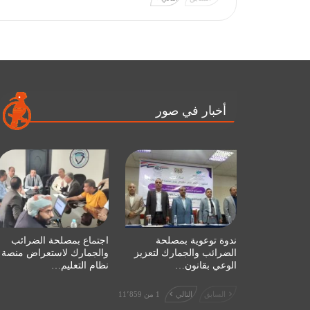
أخبار في صور
ندوة توعوية بمصلحة
اجتماع بمصلحة الضرائب
الضرائب والجمارك لتعزيز
والجمارك لاستعراض منصة
الوعي بقانون…
نظام التعليم…
السابق
التالي
1 من 11٬859