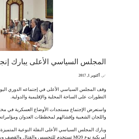
المجلس السياسي الأعلى يبارك إنجا
في
أكتوبر 1, 2017
وقف المجلس السياسي الأعلى في إجتماعه الدوري اليوم 
التطورات على الساحة المحلية والإقليمية والدولية.
واستعرض الإجتماع مستجدات الأوضاع العسكرية في مخت
واللجان الشعبية وإفشالهم لمخططات العدوان ومؤامراته.
وبارك المجلس السياسي الأعلى النقلة النوعية المتميز
أمريكية نوع MQ9 تستخدم للتجسس والقتال والقصف وبإمكانها التحليق لأسبوع كامل ويبلغ طولها 11 مترا .