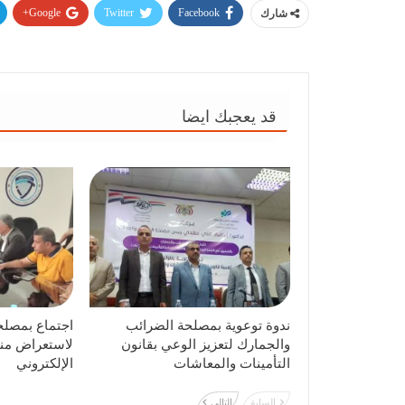
Google+
Twitter
Facebook
شارك
قد يعجبك ايضا
ندوة توعوية بمصلحة الضرائب
اجتماع بمصلح
والجمارك لتعزيز الوعي بقانون
لاستعراض منص
التأمينات والمعاشات
الإلكتروني
السابق
التالي