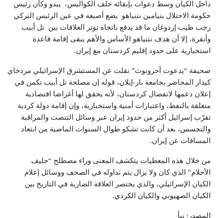
داخل الكيان وسط دعوات بإبقائه خلف الكواليس، يبدو وكأن رئيس
حكومة الاحتلال بنيامين نتنياهو يضع أصبعه في عين الرئيس التركي
رجب طيب إردوغان ما قد يدفع باتجاه توتر العلاقات بين تل أبيب
وأنقرة، إلا أن هدف نتنياهو الأساس والأهم يبقى إقامة قاعدة
استخبارية على حدود إقليم كردستان مع إيران.
صحيفة “يدعوت أحرونوت” نقلت عن المستشرق الإسرائيلي مردخاي
كيدار المحاضر بجامعة بار-إيلان، قوله إن مصلحة تل أبيب تكمن في
إعلان دعمها لانفصال كردستان، لأنه يحقق لها أغراضا اقتصادية
متعلقة بالنفط، واعتبارات أمنية واستخبارية، وإن إقامة دولة كردية
تقرّب إسرائيل أكثر من حدود إيران عبر وسائل التنصت والمراقبة
والتجسس، بعد أن كانت تشكو طوال السنوات الماضية من ابتعاد
المسافات عن إيران.
من خلال هذه المعطيات يتكشف المعنى وراء مصطلح “حليف
الأحلام” الذي كان ولا يزال يتم تداوله في الصحف ووسائل إعلام
الكيان الإسرائيلي، والذي يختصر العلاقة الضاربة في التاريخ بين
الكيان الصهيوني والكيان الكردي.
المصدر: نبأ