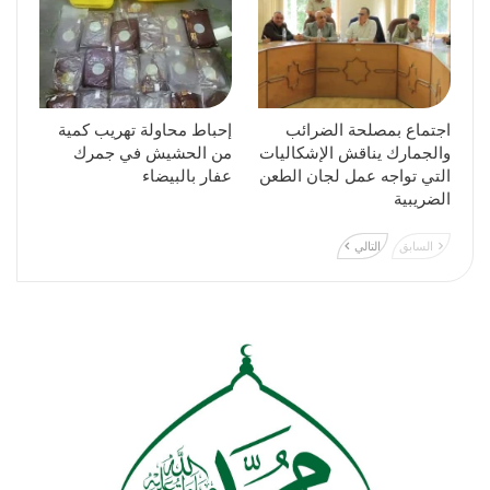
اجتماع بمصلحة الضرائب
إحباط محاولة تهريب كمية
والجمارك يناقش الإشكاليات
من الحشيش في جمرك
التي تواجه عمل لجان الطعن
عفار بالبيضاء
الضريبية
السابق
التالي