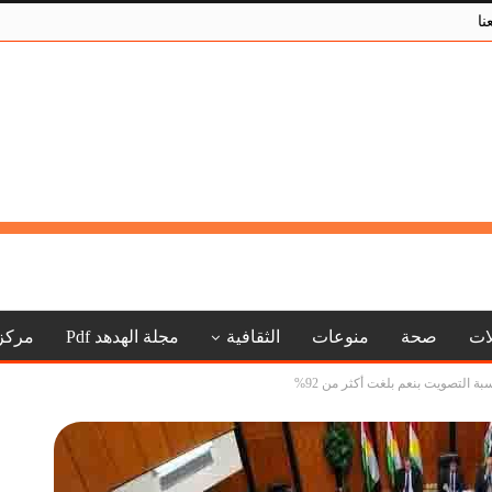
نا
لات
صحة
منوعات
الثقافية
مجلة الهدهد Pdf
مركز
 التصويت بنعم بلغت أكثر من 92%