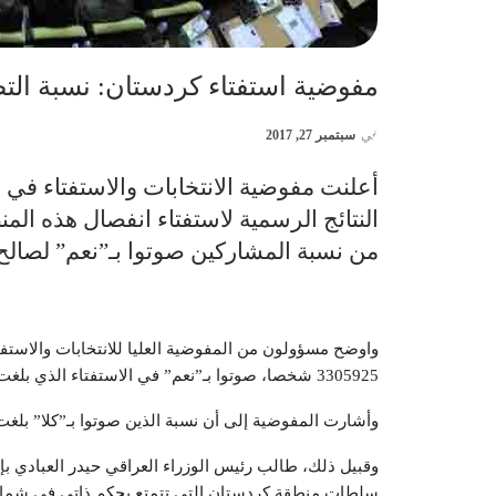
مفوضية استفتاء كردستان: نسبة التصو
في
سبتمبر 27, 2017
أعلنت مفوضية الانتخابات والاستفتاء في م
من نسبة المشاركين صوتوا بـ”نعم” لصالح 
3305925 شخصا، صوتوا بـ”نعم” في الاستفتاء الذي بلغت نسبة المشاركة فيه 72,16 في المئة.
وأشارت المفوضية إلى أن نسبة الذين صوتوا بـ”كلا” بلغت 7,27 في المئة
وقبيل ذلك، طالب رئيس الوزراء العراقي حيدر العبادي بإلغ
سلطات منطقة كردستان التي تتمتع بحكم ذاتي في شمال