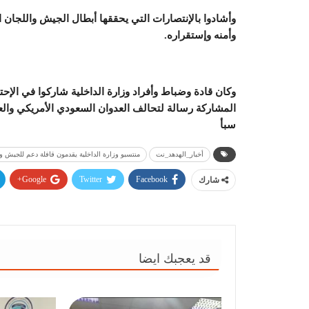
وأشادوا بالإنتصارات التي يحققها أبطال الجيش واللجا
وأمنه وإستقراره.
المشاركة رسالة لتحالف العدوان السعودي الأمريكي والع
سبأ
أخبار_الهدهد_نت
منتسبو وزارة الداخلية يقدمون قافلة دعم للجيش وا
Google+
Twitter
Facebook
شارك
قد يعجبك ايضا