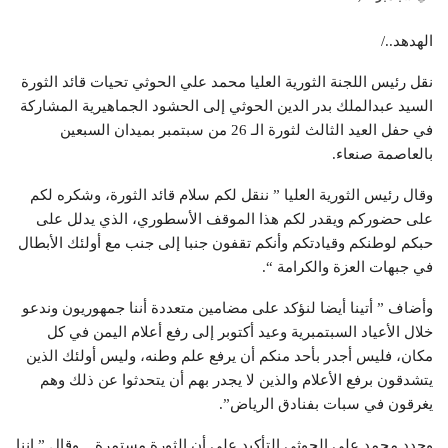
الهدهد../
نقل رئيس اللجنة الثورية العليا محمد علي الحوثي تحيات قائد الثورة
السيد عبدالملك بدر الدين الحوثي إلى الحشود الجماهيرية المشاركة
في حفل العيد الثالث لثورة الـ 26 من سبتمبر بميدان السبعين
بالعاصمة صنعاء.
وقال رئيس الثورية العليا ” ننقل لكم سلام قائد الثورة، وشكره لكم
على حضوركم ويقدر لكم هذا الموقف الأسطوري، الذي يدلل على
حبكم لوطنكم وقيادتكم وأنكم تقفون جنبا إلى جنب مع أولئك الأبطال
في جبهات العزة والكرامة “.
وأضاف ” أتينا أيضا لنؤكد على مضامين متعددة أننا جمهوريون وندعو
خلال الأعياد السبتمبرية وعيد أكتوبر إلى رفع أعلام اليمن في كل
مكان، فليس أجدر بأحد منكم أن يرفع علم وطنه، وليس أولئك الذين
يتشدقون برفع الأعلام والذين لا يجدر بهم أن يتحدثوا عن ذلك وهم
يغرقون في سبات بفنادق الرياض”.
وجدد محمد علي الحوثي التأكيد على أن الثورة مستمرة .. وقال ” إننا