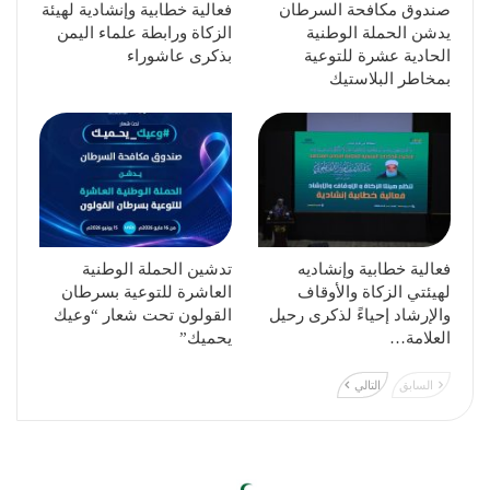
صندوق مكافحة السرطان
فعالية خطابية وإنشادية لهيئة
يدشن الحملة الوطنية
الزكاة ورابطة علماء اليمن
الحادية عشرة للتوعية
بذكرى عاشوراء
بمخاطر البلاستيك
فعالية خطابية وإنشاديه
تدشين الحملة الوطنية
لهيئتي الزكاة والأوقاف
العاشرة للتوعية بسرطان
والإرشاد إحياءً لذكرى رحيل
القولون تحت شعار “وعيك
العلامة…
يحميك”
السابق
التالي