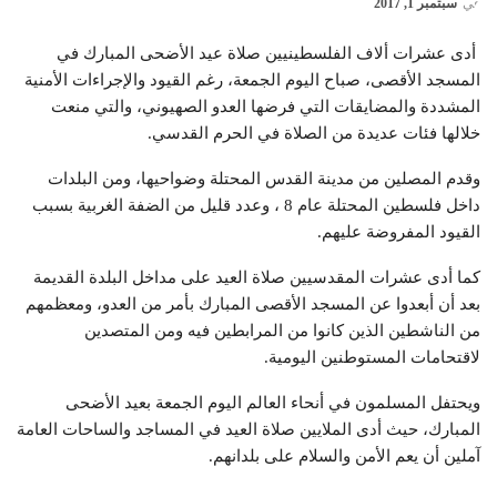
في
سبتمبر 1, 2017
أدى عشرات ألاف الفلسطينيين صلاة عيد الأضحى المبارك في
المسجد الأقصى، صباح اليوم الجمعة، رغم القيود والإجراءات الأمنية
المشددة والمضايقات التي فرضها العدو الصهيوني، والتي منعت
خلالها فئات عديدة من الصلاة في الحرم القدسي.
وقدم المصلين من مدينة القدس المحتلة وضواحيها، ومن البلدات
داخل فلسطين المحتلة عام 8 ، وعدد قليل من الضفة الغربية بسبب
القيود المفروضة عليهم.
كما أدى عشرات المقدسيين صلاة العيد على مداخل البلدة القديمة
بعد أن أبعدوا عن المسجد الأقصى المبارك بأمر من العدو، ومعظمهم
من الناشطين الذين كانوا من المرابطين فيه ومن المتصدين
لاقتحامات المستوطنين اليومية.
ويحتفل المسلمون في أنحاء العالم اليوم الجمعة بعيد الأضحى
المبارك، حيث أدى الملايين صلاة العيد في المساجد والساحات العامة
آملين أن يعم الأمن والسلام على بلدانهم.