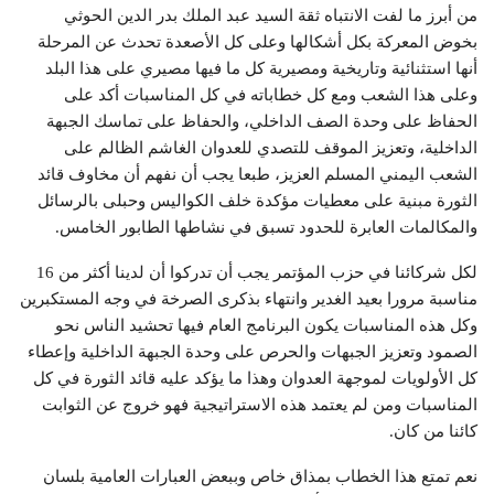
من أبرز ما لفت الانتباه ثقة السيد عبد الملك بدر الدين الحوثي
بخوض المعركة بكل أشكالها وعلى كل الأصعدة تحدث عن المرحلة
أنها استثنائية وتاريخية ومصيرية كل ما فيها مصيري على هذا البلد
وعلى هذا الشعب ومع كل خطاباته في كل المناسبات أكد على
الحفاظ على وحدة الصف الداخلي، والحفاظ على تماسك الجبهة
الداخلية، وتعزيز الموقف للتصدي للعدوان الغاشم الظالم على
الشعب اليمني المسلم العزيز، طبعا يجب أن نفهم أن مخاوف قائد
الثورة مبنية على معطيات مؤكدة خلف الكواليس وحبلى بالرسائل
والمكالمات العابرة للحدود تسبق في نشاطها الطابور الخامس.
لكل شركائنا في حزب المؤتمر يجب أن تدركوا أن لدينا أكثر من 16
مناسبة مرورا بعيد الغدير وانتهاء بذكرى الصرخة في وجه المستكبرين
وكل هذه المناسبات يكون البرنامج العام فيها تحشيد الناس نحو
الصمود وتعزيز الجبهات والحرص على وحدة الجبهة الداخلية وإعطاء
كل الأولويات لموجهة العدوان وهذا ما يؤكد عليه قائد الثورة في كل
المناسبات ومن لم يعتمد هذه الاستراتيجية فهو خروج عن الثوابت
كائنا من كان.
نعم تمتع هذا الخطاب بمذاق خاص وببعض العبارات العامية بلسان