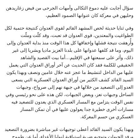
سؤال أجابت عليه دموع الثكالى وأمهات الجرحى من فيض زغاريدهن
وحليهن في معركة كان عنوانها الصمود العظيم،
وفي ثنايا حديثة لخص المشهد القائم لقوى العدوان كنتيجة حتمية لكل
الطواغيت والمعتدين، قوى العدوان قد تعبت، وقد كلّت وملّت
وأُرهقت نتيجة فشلها وإخفاقها كل هذا الوقت منذ بداية العدوان وإلى
اليوم، وما قد كلفها عدوانها على بلدنا العزيز ماديا وبشريا إلى غير
ذلك، وأثر على سمعتها في الإقليم…أما بيت القصيد والشاهد
الحقيقي للكلمة فقد كان الحديث عن آخر أوراق العدوان التي يعمل
عليها من الداخل لتنشيط ما عجز عنه خلال عامين ونصف وبهذا يكون
السيد القائد كشف الكثير من أوراق العدوان العسكرية التي يسعى
العدو إلى التصعيد من خلالها في جبهة نهم إلى صرواح، وجبهات
الساحل وجبهات تعز، وبعض الجبهات، لكن هذه على نحو رئيسي وفي
نفس الوقت يتزامن مع المسار العسكري الذي يعدون للتصعيد فيه
مسارات أخرى خطيرة جدا يعولون عليها في أن تمكن المسار
العسكري من حسم المعركة.
وبهذا يكون السيد القائد أعطى توجيهات غير مباشرة بضرورة التصعيد
ورفد الجبهات وتوجيه ضربة استباقية لنوايا الأعداء، أما عن طموح