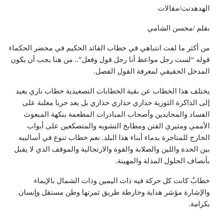
الهدهدنت/مقالات
بقلم /محسن الشامي
من أكثر ما لفت انتباهي في خطاب القائد الحكيم في محضر الحكماء
قوله “لست رجل مواعظ أنا رجل قول وفعل”.. من هنا يجب أن يكون
المدخل الحقيقي لمعرفة القول الفصل.
يختلف هذا الخطاب عن بقية الخطابات التصعيدية خطاب ناري يعيد
إلى الذاكرة الثورية حذاري حذاري حذاري بل يعد حربا معلنة على
الفساد والمحايدين وأصحاب المبادرات المطعمة بنكهة المبعوث
الأممي ومثيري الفتن ومطابخ التشويه والمتصكعين على أبواب
الخارج للمتاجرة بدماء أبناء هذا البلد. نعم خطاب تنوع في أساليبه
بين الحدة واللين والصلابة والقوة والارتجالية والموقف الذي لا يقبل
بأنصاف الحلول المذلة والمهينة.
خطابٌ كانت كل حركة فيه ذات اليمين وذات الشمال بالإيماء
والإشارة مؤشر هداية وخارطة طريق ثمرتها وطن مستقل وإنسان
بكرامة.