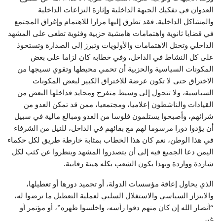
العدوان في تفكيك الجبهة الداخلية وإثارة النزاعات الداخلية
والمشاكل الداخلية. فقد تطرق إليها مرارا للاهتمام وإغراق المجتمع
في قضايا ثانوية واهتمامات هامشية حزبية وفئوية تطغى على المشهد
الداخلي وتحتل الاهتمامات والأولويات وتبرز إلى الصدارة وتستحوذ
على كل النشاط في الداخل، وفي خطابه كان لزاما على بعض
المكونات السياسية والحزبية أن تحمي محيطها وتقوي نسيجها من
الاختراق حتى لا تكون عرضة للاختراق الكبير لبعض المكونات
السياسية، ولا تتحول إلى وسيط متفرج ومحايد فداخلها البعض من
القيادات والناشطون إعلاميا، ومجتمعيا، ممن قد تمكن العدو من
شرائهم، وأصبحوا يستلمون فلوسا من العدو ومبالغ مالية في سبيل
أن يؤدوا دورا مرسوما لهم مع بقائهم في الداخل، للنيل من الشرفاء
في هذا الوطن، نعم كان هذا الخطاب بمثابة خارطة طريق لكل حكماء
اليمن دعا الجميع فيه إلى أن يتصدروا المشهد وينظروا عن كثب لكل
شاردة وواردة وبهذا يكون الشعب بكله هيئة رقابية.
الذي يحاول إعاقة مؤسسات الدولة، أو تجميد دورها أو تعطيلها،
والابتزاز السياسي والاستغلال السلبي لعملية التعطيل ما ترضوا له،
“أنصار الله إن كان منهم دقوا رأسه، واخلسوا ظهره”، أو مؤتمر أو
غير.