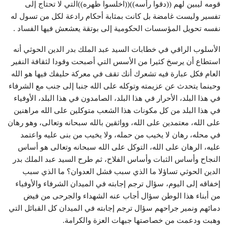
قومه ليبين لهم ((دقوا رأسه))((اخلسوا ظهره))التي لا تحتاج إلى
تفسير وليست غامضة بل كانت بمثابة أحكام رادعة لكل من تسول له
نفسه تحويل المؤسسات الحكومية إلى بوتقة يعشعش فيها الفساد .
الأسلوب الراقي في خطابات السيد عبد الملك بدر الدين الحوثي أنه
استطاع أن يرسخ كثيرا من الأسس التي أصبحت وقودا لثقافة النفير
العام فكل عبارة فيه تشعرك أنك تقف في معركة حليفك فيها هو الله
وحينما يتحدث عن عزيمته وتوكله على الله جنبا إلى جنب مع الشرفاء
في هذا البلد، الأحرار في هذا البلد، الصامدون في هذا البلد، الأوفياء
في هذا البلد من كل مكونات هذا الشعب متوكلين على الله مراهنين
على الله، معتمدين على الله، وواثقين بالله سبحانه وتعالى، وهو رهان
في محله، رهان لا يخيب من حمله، ولا يخيب من بنى عليه واعتمد
عليه، الرهان على الله، التوكل على الله سبحانه وتعالى هو أساس
النجاح وأساس الثبات وأساس الفلاح، ثم طرح السيد عبد الملك بدر
الدين الحوثي تساؤلا ما الذي سبب فشل العدوان؟ ما الذي سبب
إخفاقه إلى اليوم، سؤال ترجم إجابته في الميدان الشرفاء والأوفياء
من أبناء هذا الوطن سؤال أجاب عنه الشهداء والجرحى من فيض
دمائهم ونمير جراحهم سؤال ترجم إجابته في الميدان كل القبائل التي
وهبت ودعمت من خصاصتها جبهات العزة والكرامة.