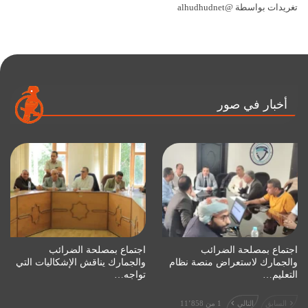
تغريدات بواسطة @alhudhudnet
أخبار في صور
اجتماع بمصلحة الضرائب
اجتماع بمصلحة الضرائب
والجمارك لاستعراض منصة نظام
والجمارك يناقش الإشكاليات التي
التعليم…
تواجه…
السابق
التالي
1 من 11٬858