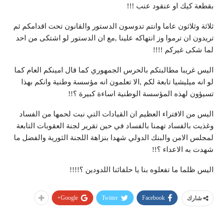
بقطعة كيك او عنقود عنب !!!
ثلاثة وثلاثون عاما وانتم تدوسون الدستور والقانون تحت اقدامكم ثم
تريدون ان ترموا وز انتهاكه علينا ,مع ان الدستور لو اشتكى من احد
لما شكى غيركم !!!!
اليس غريبا مطالبتكم بالحرس الجمهوري كما قال امينكم العام كما
لو انه ميليشيا تابعة لكم ,الا تعلمون انه مؤسسة وطنية وانكم بهذا
تسيؤون لهذه المؤسسة الوطنية اساءة كبيرة ؟!!
اليس من الافتراء العظيم ان القيادات التي نبت لحمها من الفساد
وغذيت بالفساد تهمنا بالفساد في حين تقرير لجنة العقوبات التابعة
لمجلس الامن والبنك الدولي شهدا بنزاهة اللجنة الثورية والفضل ما
شهدت به الاعداء ؟!!
اليس ظلما ما تفعلوه بنا يا حلفائنا اللدودين ؟!!!!
Google+
Twitter
Facebook
شارك