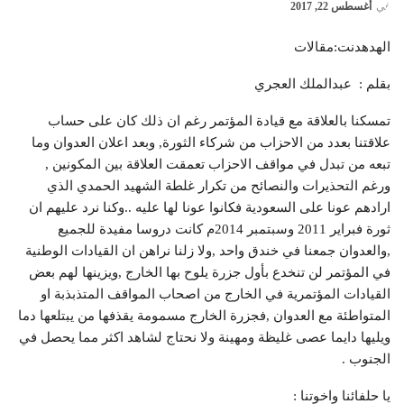
في
أغسطس 22, 2017
الهدهدنت:مقالات
بقلم : عبدالملك العجري
تمسكنا بالعلاقة مع قيادة المؤتمر رغم ان ذلك كان على حساب
علاقتنا بعدد من الاحزاب من شركاء الثورة, وبعد اعلان العدوان وما
تبعه من تبدل في مواقف الاحزاب تعمقت العلاقة بين المكونين ,
ورغم التحذيرات والنصائح من تكرار غلطة الشهيد الحمدي الذي
ارادهم عونا على السعودية فكانوا عونا لها عليه ..وكنا نرد عليهم ان
ثورة فبراير 2011 وسبتمبر 2014م كانت دروسا مفيدة للجميع
,والعدوان جمعنا في خندق واحد ,ولا زلنا نراهن ان القيادات الوطنية
في المؤتمر لن تنخدع بأول جزرة يلوح بها الخارج ,ويزينها لهم بعض
القيادات المؤتمرية في الخارج من اصحاب المواقف المتذبذبة او
المتواطئة مع العدوان ,فجزرة الخارج مسمومة يقذفها من يبتلعها دما
ويليها دايما عصى غليظة ومهينة ولا نحتاج لشاهد اكثر مما يحصل في
الجنوب .
يا حلفائنا واخوتنا :