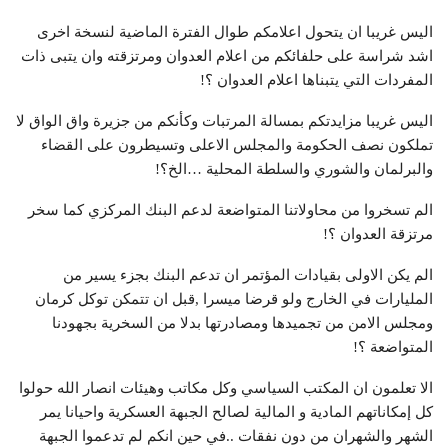
اليس غريبا ان يتحول اعلامكم طوال الفترة الماضية لنسخة اخرى
اشد شراسة على حلفائكم من اعلام العدوان ومرتزقته وان يتبى ذات
المفردات التي يتبناها اعلام العدوان ؟!
اليس غريبا مزايدتكم بمسالة المرتبات وكأنكم من جزيرة واق الواق لا
تملكون نصف الحكومة والمجلس الاعلى وتسيطرون على القضاء
والبرلمان والشوري والسلطة المحلية …الخ؟!
الم تسخروا من محاولاتنا المتواضعة لدعم البنك المركزي كما سخر
مرتزقة العدوان ؟!
الم يكن الاولى بقيادات المؤتمر ان تدعم البنك بجزء يسير من
المليارات في الخارج ولو قرضا ميسرا ,قبل ان تتمكن توكل كرمان
ومجلس الامن من تجميدها ومصادرتها بدلا من السخرية بجهودنا
المتواضعة ؟!
الا تعلمون ان المكتب السياسي وكل مكاتب وهيئات انصار الله حولوا
كل إمكاناتهم المادية و المالية لصالح الجبهة العسكرية واحيانا يمر
الشهر والشهران من دون نفقات ..في حين انكم لم تدعموا الجبهة