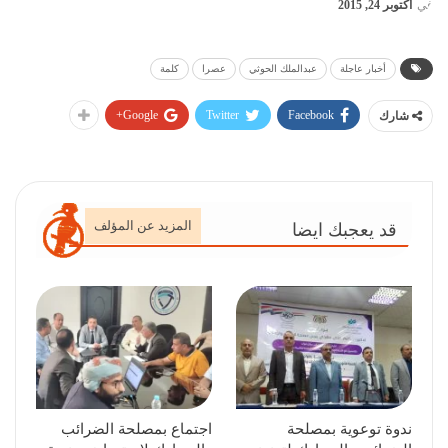
في
أكتوبر 24, 2015
أخبار عاجلة
عبدالملك الحوثي
عصرا
كلمة
Google+
Twitter
Facebook
شارك
المزيد عن المؤلف
قد يعجبك ايضا
ندوة توعوية بمصلحة
اجتماع بمصلحة الضرائب