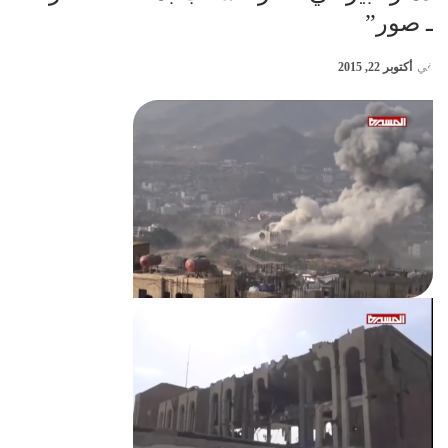
ـ صور”
في
أكتوبر 22, 2015