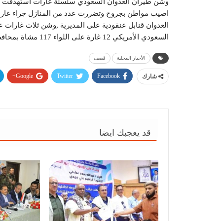
وشن طيران العدوان السعودي سلسلة غارات استهدفت الق
اصيب مواطن بجروح وتضررت عدد من المنازل جراء غارات
العدوان قنابل عنقودية على المديرية ,وشن ثلاث غارات
السعودي الأمريكي 12 غارة على اللواء 117 مشاة بمحافظة البيضاء .وشن 3 غارات على مديرية عبس بمحافظة حجة.
الأخبار المحلية
قصف
Google+
Twitter
Facebook
شارك
قد يعجبك ايضا