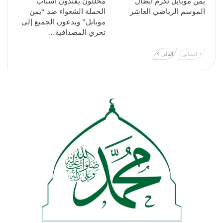
يمن موبايل تُكرم أبطال
محللون يفندون أسباب
الموسم الرياضي العاشر
الحملة الشعواء ضد “يمن
موبايل” ويدعون الجميع إلى
تحري المصداقية…
السابق
التالي