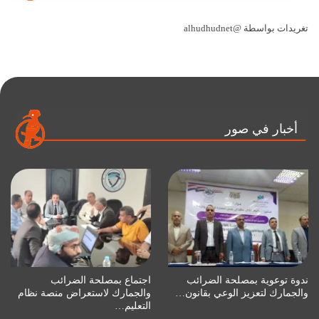
تغريدات بواسطة @alhudhudnet
أخبار في صور
ندوة توعوية بمصلحة الضرائب
اجتماع بمصلحة الضرائب
والجمارك لتعزيز الوعي بقانون…
والجمارك لاستعراض منصة نظام
التعليم…