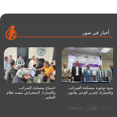
أخبار في صور
ندوة توعوية بمصلحة الضرائب
اجتماع بمصلحة الضرائب
والجمارك لتعزيز الوعي بقانون…
والجمارك لاستعراض منصة نظام
التعليم…
السابق
التالي
1 من 11٬859